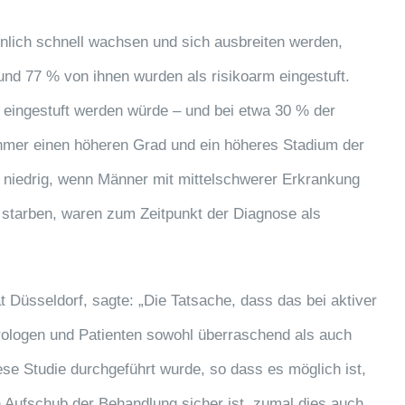
nlich schnell wachsen und sich ausbreiten werden,
 und 77 % von ihnen wurden als risikoarm eingestuft.
 eingestuft werden würde – und bei etwa 30 % der
nehmer einen höheren Grad und ein höheres Stadium der
n niedrig, wenn Männer mit mittelschwerer Erkrankung
s starben, waren zum Zeitpunkt der Diagnose als
 Düsseldorf, sagte: „Die Tatsache, dass das bei aktiver
 Urologen und Patienten sowohl überraschend als auch
iese Studie durchgeführt wurde, so dass es möglich ist,
n Aufschub der Behandlung sicher ist, zumal dies auch