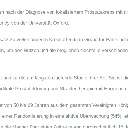
 nach der Diagnose von lokalisiertem Prostatakrebs mit ni
amdy von der Universität Oxford.
atz zu vielen anderen Krebsarten kein Grund für Panik oder 
hmen, um den Nutzen und die möglichen Nachteile verschied
 und ist die am längsten laufende Studie ihrer Art. Sie ist d
dikale Prostatektomie) und Strahlentherapie mit Hormonen f
 von 50 bis 69 Jahren aus dem gesamten Vereinigten Königr
 einer Randomisierung in eine aktive Überwachung (545), ein
e die Männer über einen Zeitraum von durchschnittlich 15 Ja