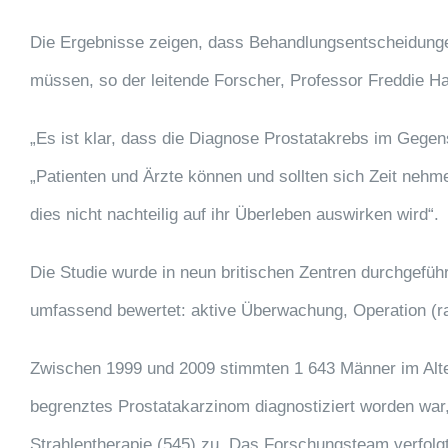
Die Ergebnisse zeigen, dass Behandlungsentscheidungen
müssen, so der leitende Forscher, Professor Freddie H
„Es ist klar, dass die Diagnose Prostatakrebs im Gegens
„Patienten und Ärzte können und sollten sich Zeit ne
dies nicht nachteilig auf ihr Überleben auswirken wird“.
Die Studie wurde in neun britischen Zentren durchgeführt
umfassend bewertet: aktive Überwachung, Operation (ra
Zwischen 1999 und 2009 stimmten 1 643 Männer im Alter
begrenztes Prostatakarzinom diagnostiziert worden war,
Strahlentherapie (545) zu. Das Forschungsteam verfolgt