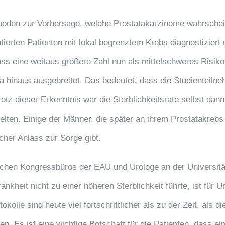
hoden zur Vorhersage, welche Prostatakarzinome wahrschei
utierten Patienten mit lokal begrenztem Krebs diagnostiziert
 eine weitaus größere Zahl nun als mittelschweres Risiko
ata hinaus ausgebreitet. Das bedeutet, dass die Studienteil
tz dieser Erkenntnis war die Sterblichkeitsrate selbst dan
ielten. Einige der Männer, die später an ihrem Prostatakreb
cher Anlass zur Sorge gibt.
ichen Kongressbüros der EAU und Urologe an der Universität
nkheit nicht zu einer höheren Sterblichkeit führte, ist für
olle sind heute viel fortschrittlicher als zu der Zeit, als d
. Es ist eine wichtige Botschaft für die Patienten, dass ei