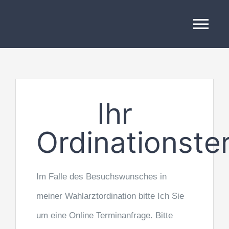
Zum
Inhalt
Tog
springen
Nav
STARTSEITE
ÜBER
Ihr
Ordinationste
BEHANDLUNG
Aktuelle Artikel
Im Falle des Besuchswunsches in
meiner Wahlarztordination bitte Ich Sie
Terminvereinbarung
um eine Online Terminanfrage. Bitte